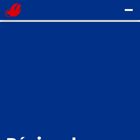
INICIO
SOMOS
MISIÓN
ORGANIZACIÓN
VISIÓN
ÁREAS COMUNIDADES
OBJETIVOS
CONTACTO
ORGANIZACIÓN
ASESOR ESPIRITUAL
HISTORIA DE LA RCC
QUE ES LA RENOVACIÓN CARISMÁTICA CATÓLICA