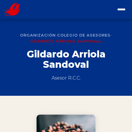
INICIO
ORGANIZACIÓN
›
COLEGIO DE ASESORES
›
SOMOS
GILDARDO ARRIOLA SANDOVAL
Gildardo Arriola
MISIÓN
ORGANIZACIÓN
Sandoval
VISIÓN
ÁREAS COMUNIDADES
Asesor R.C.C.
OBJETIVOS
CONTACTO
ORGANIZACIÓN
ASESOR ESPIRITUAL
HISTORIA DE LA RCC
QUE ES LA RENOVACIÓN CARISMÁTICA CATÓLICA