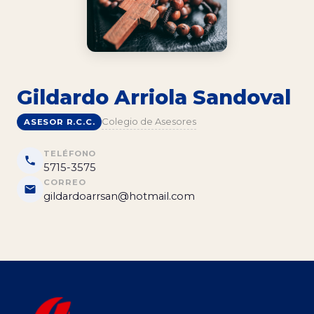
Gildardo Arriola Sandoval
Colegio de Asesores
ASESOR R.C.C.
TELÉFONO
5715-3575
CORREO
gildardoarrsan@hotmail.com