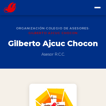
INICIO
ORGANIZACIÓN
›
COLEGIO DE ASESORES
›
SOMOS
GILBERTO AJCUC CHOCON
Gilberto Ajcuc Chocon
MISIÓN
ORGANIZACIÓN
VISIÓN
Asesor R.C.C.
ÁREAS COMUNIDADES
OBJETIVOS
CONTACTO
ORGANIZACIÓN
ASESOR ESPIRITUAL
HISTORIA DE LA RCC
QUE ES LA RENOVACIÓN CARISMÁTICA CATÓLICA