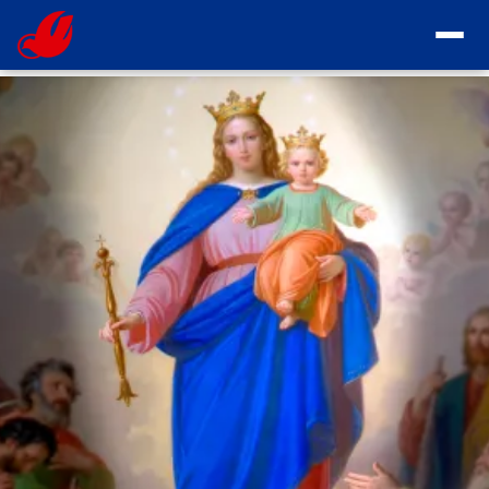
INICIO
SOMOS
MISIÓN
ORGANIZACIÓN
VISIÓN
ÁREAS COMUNIDADES
OBJETIVOS
CONTACTO
ORGANIZACIÓN
ASESOR ESPIRITUAL
HISTORIA DE LA RCC
QUE ES LA RENOVACIÓN CARISMÁTICA CATÓLICA